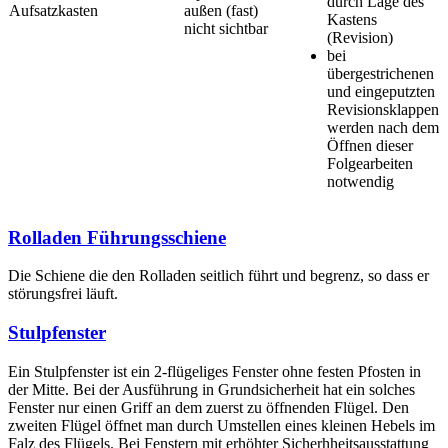
durch Lage des
Aufsatzkasten
außen (fast)
Kastens
nicht sichtbar
(Revision)
bei
übergestrichenen
und eingeputzten
Revisionsklappen
werden nach dem
Öffnen dieser
Folgearbeiten
notwendig
Rolladen Führungsschiene
Die Schiene die den Rolladen seitlich führt und begrenz, so dass er
störungsfrei läuft.
Stulpfenster
Ein Stulpfenster ist ein 2-flügeliges Fenster ohne festen Pfosten in
der Mitte. Bei der Ausführung in Grundsicherheit hat ein solches
Fenster nur einen Griff an dem zuerst zu öffnenden Flügel. Den
zweiten Flügel öffnet man durch Umstellen eines kleinen Hebels im
Falz des Flügels. Bei Fenstern mit erhöhter Sicherhheitsausstattung