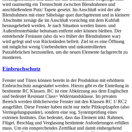
wird raumseitig ein Trennschnitt zwischen Blendrahmen und
anschließendem Putz/ Tapete gesetzt. Im Anschluß wird der alte
Blendrahmen mit einer Säbelsäge quer durchgetrennt und in kleinere
Abschnitte zersägt die im Anschluß vorsichtig mit dem Kuhfuß
herausgehebelt werden. Je nach Situation werden Innen- und
Außenfensterbänke behutsam entfernt oder können bleiben. Der
entstehende Freiraum (also da wo früher der Blendrahmen war)
wird gefegt und von Rückständen befreit. Ziel ist es eine Öffnung
mit möglichst wenig Unebenheiten und unkontrollierten
Putzabbrüchen herzustellen, um die neuen Elemente fachgerecht zu
montieren.
Einbruchschutz
Fenster und Türen können bereits in der Produktion mit erhöhtem
Einbruchschutz ausgestattet werden. Hierzu gibt es die Einteilung in
bestimmte RC Klassen. RC ist eine Abkürzung aus dem Englischen
und bedeutet Resistant Class= Widerstandsklasse. Im privaten
Bereich werden üblicherweise Fenster mit den Klassen RC 1/ RC2
ausgeführt. Diese Fenster haben nicht nur mehr Pilzkopfzapfen (also
Verriegelungspunkte), sondern eine sog. Systemprüfung eines
externen Institutes. Das bedeutet, dass das Element inkl. Rahmen,
Flügel, Beschlag und Verglasung bestimmte Anforderungen erfüllen
muss. Um ein entsprechendes Zertifikat und damit einhergehend