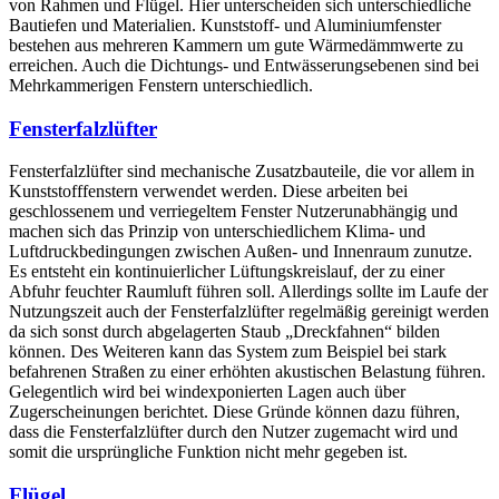
von Rahmen und Flügel. Hier unterscheiden sich unterschiedliche
Bautiefen und Materialien. Kunststoff- und Aluminiumfenster
bestehen aus mehreren Kammern um gute Wärmedämmwerte zu
erreichen. Auch die Dichtungs- und Entwässerungsebenen sind bei
Mehrkammerigen Fenstern unterschiedlich.
Fensterfalzlüfter
Fensterfalzlüfter sind mechanische Zusatzbauteile, die vor allem in
Kunststofffenstern verwendet werden. Diese arbeiten bei
geschlossenem und verriegeltem Fenster Nutzerunabhängig und
machen sich das Prinzip von unterschiedlichem Klima- und
Luftdruckbedingungen zwischen Außen- und Innenraum zunutze.
Es entsteht ein kontinuierlicher Lüftungskreislauf, der zu einer
Abfuhr feuchter Raumluft führen soll. Allerdings sollte im Laufe der
Nutzungszeit auch der Fensterfalzlüfter regelmäßig gereinigt werden
da sich sonst durch abgelagerten Staub „Dreckfahnen“ bilden
können. Des Weiteren kann das System zum Beispiel bei stark
befahrenen Straßen zu einer erhöhten akustischen Belastung führen.
Gelegentlich wird bei windexponierten Lagen auch über
Zugerscheinungen berichtet. Diese Gründe können dazu führen,
dass die Fensterfalzlüfter durch den Nutzer zugemacht wird und
somit die ursprüngliche Funktion nicht mehr gegeben ist.
Flügel