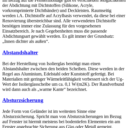
Im Bezug auf die Fenstermontage gibt es verschieden Möglichkeiten
der Abdichtung mit Dichtstoffen (Silikone, Acryle,
vorkromprimierte Dichtbänder) und Deckleisten. Raumseitig
werden i.A. Dichtstoffe auf Acrylbasis verwendet, da diese bei einer
Renovierung überstreichbar sind. Alle verwendeten Dichtstoffe
benötigen immer eine Zulassung für den vorgesehenen
Einsatzbereich. Je nach Gegebenheiten muss die passende
Abdichtungsart gewählt werden. Es gilt immer der Grundsatz:
„Innen dichter als außen“.
Abstandshalter
Bei der Herstellung von Isolierglas benötigt man einen
Abstandshalter zwischen den beiden Scheiben. Diese werden in der
Regel aus Aluminium, Edelstahl oder Kunststoff gefertigt. Bei
Materialien mit geringer Wärmeleitfähigkeit verbessert sich der Ug-
Wert der Isolierglasscheibe um ca. 0,1 W/(m2K). Der Randverbund
wird dann auch als „warme Kante“ bezeichnet.
Absturzsicherung
Jede Form von Geländer ist im weitesten Sinne eine
Absturzsicherung. Spricht man von Absturzsicherungen im Bezug
auf Fenster ist hiermit meistens bei bodentiefen Elementen ein am
Fenster angebrachte Sicherung aus Glas oder Metall gemeint.