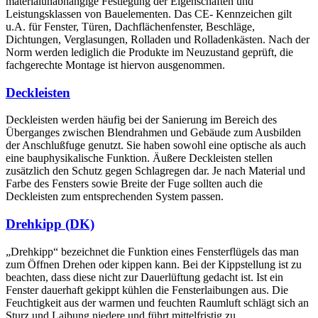
materialunabhängige Festlegung der Eigenschaften und
Leistungsklassen von Bauelementen. Das CE- Kennzeichen gilt
u.A. für Fenster, Türen, Dachflächenfenster, Beschläge,
Dichtungen, Verglasungen, Rolladen und Rolladenkästen. Nach der
Norm werden lediglich die Produkte im Neuzustand geprüft, die
fachgerechte Montage ist hiervon ausgenommen.
Deckleisten
Deckleisten werden häufig bei der Sanierung im Bereich des
Überganges zwischen Blendrahmen und Gebäude zum Ausbilden
der Anschlußfuge genutzt. Sie haben sowohl eine optische als auch
eine bauphysikalische Funktion. Äußere Deckleisten stellen
zusätzlich den Schutz gegen Schlagregen dar. Je nach Material und
Farbe des Fensters sowie Breite der Fuge sollten auch die
Deckleisten zum entsprechenden System passen.
Drehkipp (DK)
„Drehkipp“ bezeichnet die Funktion eines Fensterflügels das man
zum Öffnen Drehen oder kippen kann. Bei der Kippstellung ist zu
beachten, dass diese nicht zur Dauerlüftung gedacht ist. Ist ein
Fenster dauerhaft gekippt kühlen die Fensterlaibungen aus. Die
Feuchtigkeit aus der warmen und feuchten Raumluft schlägt sich an
Sturz und Laibung niedere und führt mittelfristig zu