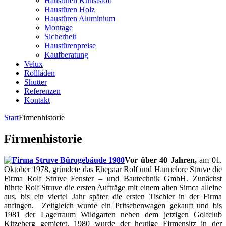
Haustüren Kunststoff
Haustüren Holz
Haustüren Aluminium
Montage
Sicherheit
Haustürenpreise
Kaufberatung
Velux
Rollläden
Shutter
Referenzen
Kontakt
Start
Firmenhistorie
Firmenhistorie
Vor über 40 Jahren,
am 01.
Oktober 1978, gründete das Ehepaar Rolf und Hannelore Struve die
Firma Rolf Struve Fenster – und Bautechnik GmbH. Zunächst
führte Rolf Struve die ersten Aufträge mit einem alten Simca alleine
aus, bis ein viertel Jahr später die ersten Tischler in der Firma
anfingen. Zeitgleich wurde ein Pritschenwagen gekauft und bis
1981 der Lagerraum Wildgarten neben dem jetzigen Golfclub
Kitzeberg gemietet. 1980 wurde der heutige Firmensitz in der